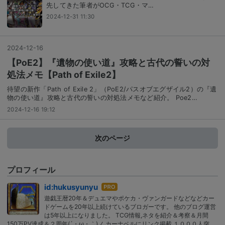
先してきた筆者がOCG・TCG・マ…
2024-12-31 11:30
2024
-
12
-
16
【PoE2】『遺物の使い道』攻略と古代の誓いの対
処法メモ【Path of Exile2】
待望の新作「Path of Exile 2」（PoE2/パスオブエグザイル2）の『遺
物の使い道』攻略と古代の誓いの対処法メモなど紹介。 Poe2…
2024-12-16 19:12
次のページ
プロフィール
はて
id:hukusyunyu
なブ
遊戯王暦20年＆デュエマやポケカ・ヴァンガードなどなどカー
ログ
ドゲームを20年以上続けているブロガーです。 他のブログ運営
Pro
は5年以上になりました。 TCG情報,ネタを紹介＆考察＆月間
150万PV達成＆２周年(´・ω・｀)ノ カーナベルにリンク掲載 １０００人突