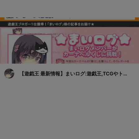
【遊戯王 最新情報】まいログ:遊戯王,TCGやトレ
ンド情報まとめ