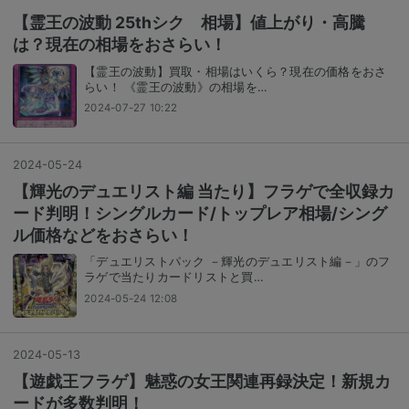
【霊王の波動 25thシク 相場】値上がり・高騰
は？現在の相場をおさらい！
【霊王の波動】買取・相場はいくら？現在の価格をおさ
らい！ 《霊王の波動》の相場を…
2024-07-27 10:22
2024
-
05
-
24
【輝光のデュエリスト編 当たり】フラゲで全収録カ
ード判明！シングルカード/トップレア相場/シング
ル価格などをおさらい！
「デュエリストパック －輝光のデュエリスト編－」のフ
ラゲで当たりカードリストと買…
2024-05-24 12:08
2024
-
05
-
13
【遊戯王フラゲ】魅惑の女王関連再録決定！新規カ
ードが多数判明！