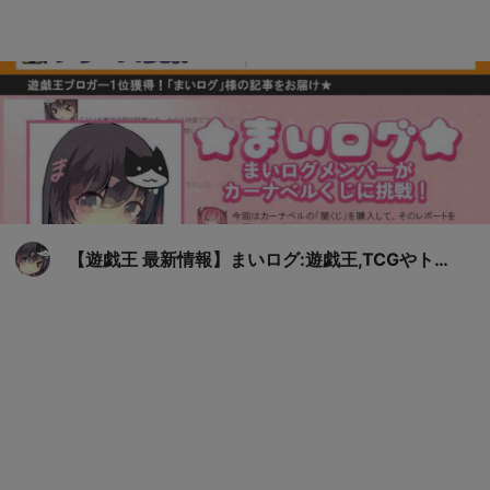
【遊戯王 最新情報】まいログ:遊戯王,TCGやトレ
ンド情報まとめ