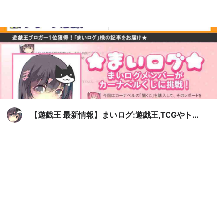
【遊戯王 最新情報】まいログ:遊戯王,TCGやトレ
ンド情報まとめ