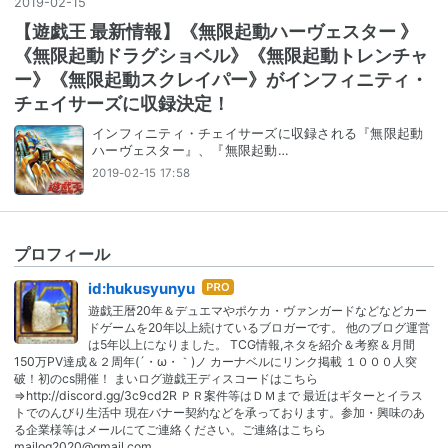
2019
-
02
-
15
【遊戯王 最新情報】《無限起動ハーヴェスター 》
《無限起動ドラグショベル》《無限起動トレンチャ
ー》《無限起動スクレイパー》がインフィニティ・
チェイサーズに収録決定！
インフィニティ・チェイサーズに収録される『無限起動
ハーヴェスター』、『無限起動…
2019-02-15 17:58
プロフィール
はて
id:hukusyunyu
なブ
遊戯王暦20年＆デュエマやポケカ・ヴァンガードなどなどカー
ログ
ドゲームを20年以上続けているブロガーです。 他のブログ運営
Pro
は5年以上になりました。 TCG情報,ネタを紹介＆考察＆月間
150万PV達成＆２周年(´・ω・｀)ノ カーナベルにリンク掲載 １０００人突
破！初のcs開催！ まいログ遊戯王ディスコードはこちら
⇒http://discord.gg/3c9cd2R ＰＲ案件等はＤＭまで 最近はギターとイラス
トでのんびり生活中 現在バナー契約などを承っております。参加・興味のあ
る企業様等はメールにてご連絡ください。ご連絡はこちら
mailog2020@gmail.com